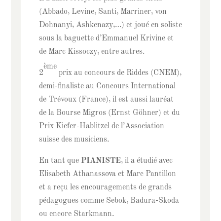
(Abbado, Levine, Santi, Marriner, von
Dohnanyi, Ashkenazy,…) et joué en soliste
sous la baguette d’Emmanuel Krivine et
de Marc Kissoczy, entre autres.
ème
2
prix au concours de Riddes (CNEM),
demi-finaliste au Concours International
de Trévoux (France), il est aussi lauréat
de la Bourse Migros (Ernst Göhner) et du
Prix Kiefer-Hablitzel de l’Association
suisse des musiciens.
En tant que
PIANISTE
, il a étudié avec
Elisabeth Athanassova et Marc Pantillon
et a reçu les encouragements de grands
pédagogues comme Sebok, Badura-Skoda
ou encore Starkmann.