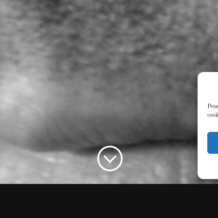
Pour
cook
;