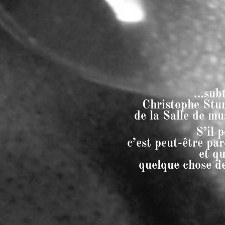
…subt
Christophe Stur
de la Salle de m
S’il 
c’est peut-être par
et qu
quelque chose de