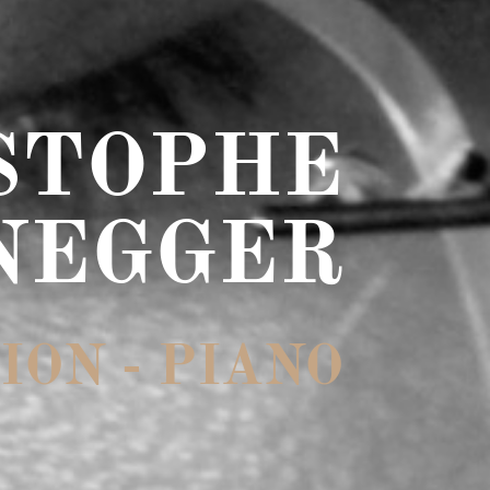
STOPHE
NEGGER
ION - PIANO