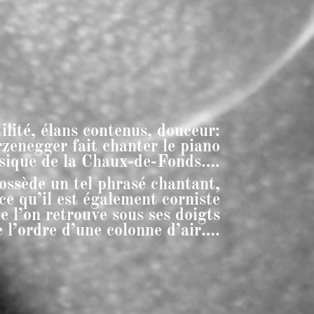
ilité, élans contenus, douceur:
zenegger fait chanter le piano
usique de la Chaux-de-Fonds….
possède un tel phrasé chantant,
ce qu’il est également corniste
e l’on retrouve sous ses doigts
 l’ordre d’une colonne d’air….