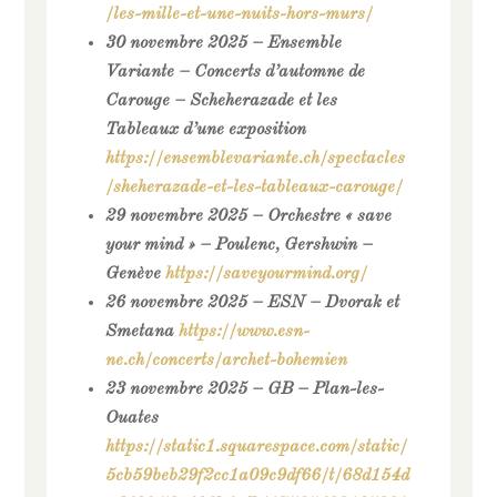
/les-mille-et-une-nuits-hors-murs/
30 novembre 2025 – Ensemble
Variante – Concerts d’automne de
Carouge – Scheherazade et les
Tableaux d’une exposition
https://ensemblevariante.ch/spectacles
/sheherazade-et-les-tableaux-carouge/
29 novembre 2025 – Orchestre « save
your mind » – Poulenc, Gershwin –
Genève
https://saveyourmind.org/
26 novembre 2025 – ESN – Dvorak et
Smetana
https://www.esn-
ne.ch/concerts/archet-bohemien
23 novembre 2025 – GB – Plan-les-
Ouates
https://static1.squarespace.com/static/
5cb59beb29f2cc1a09c9df66/t/68d154d