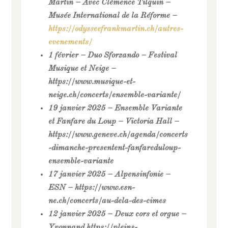
Martin – Avec Clémence Tilquin –
Musée International de la Réforme –
https://odysseefrankmartin.ch/autres-
evenements/
1 février – Duo Sforzando – Festival
Musique et Neige –
https://www.musique-et-
neige.ch/concerts/ensemble-variante/
19 janvier 2025 – Ensemble Variante
et Fanfare du Loup – Victoria Hall –
https://www.geneve.ch/agenda/concerts
-dimanche-presentent-fanfareduloup-
ensemble-variante
17 janvier 2025 – Alpensinfonie –
ESN – https://www.esn-
ne.ch/concerts/au-dela-des-cimes
12 janvier 2025 – Deux cors et orgue –
Yvonnand https://pleins-