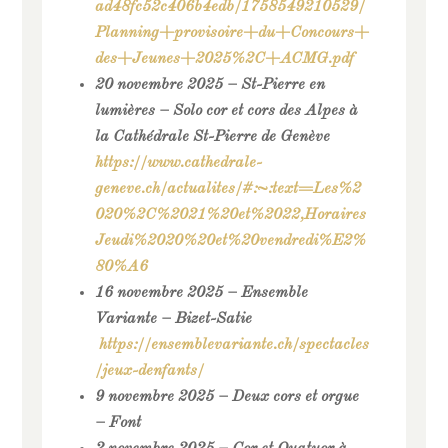
ad48fc52c406b4edb/1758549210529/
Planning+provisoire+du+Concours+
des+Jeunes+2025%2C+ACMG.pdf
20 novembre 2025 – St-Pierre en
lumières – Solo cor et cors des Alpes à
la Cathédrale St-Pierre de Genève
https://www.cathedrale-
geneve.ch/actualites/#:~:text=Les%2
020%2C%2021%20et%2022,Horaires
Jeudi%2020%20et%20vendredi%E2%
80%A6
16 novembre 2025 – Ensemble
Variante – Bizet-Satie
https://ensemblevariante.ch/spectacles
/jeux-denfants/
9 novembre 2025 – Deux cors et orgue
– Font