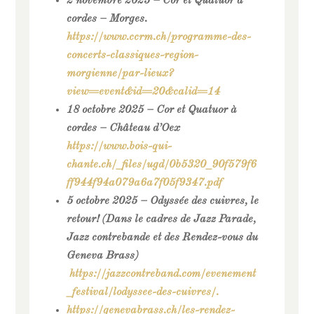
2 novembre 2025 – Cor et Quatuor à
cordes – Morges.
https://www.ccrm.ch/programme-des-
concerts-classiques-region-
morgienne/par-lieux?
view=event&id=20&calid=14
18 octobre 2025 – Cor et Quatuor à
cordes – Château d’Oex
https://www.bois-qui-
chante.ch/_files/ugd/0b5320_90f579f6
ff944f94a079a6a7f05f9347.pdf
5 octobre 2025 – Odyssée des cuivres, le
retour! (Dans le cadres de Jazz Parade,
Jazz contrebande et des Rendez-vous du
Geneva Brass)
https://jazzcontreband.com/evenement
_festival/lodyssee-des-cuivres/.
https://genevabrass.ch/les-rendez-