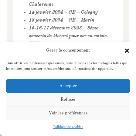
Chalaronne
14 janvier 2024 – GB – Cologny
13 janvier 2024 – GB – Marin
15-16-17 décembre 2023 – 3èm
e
concerto de Mozart pour cor en soliste-
EVIR
Gérer le consentement
7-8-9-10 décembre 2023 –
Enregistrement avec Polhymnia –
Pour offrir les meilleures expériences, nous utilisons des technologies telles que
Schumann (oeuvres chorales et piano
les cookies pour stocker et/ou accéder aux informations des appareils.
solo)
4 décembre 2023 – Conférence cor des
Accepter
Alpes – CDE, rue Verdaine-Genève
30 novembre 2023 – Ensemble
Refuser
Variante – Casse-Noisette –
Voir les préférences
Chêne/Bougeries
26 novembre 2023 – Ensemble
Politique de cookies
Variante – Casse-Noisette – Théâtre