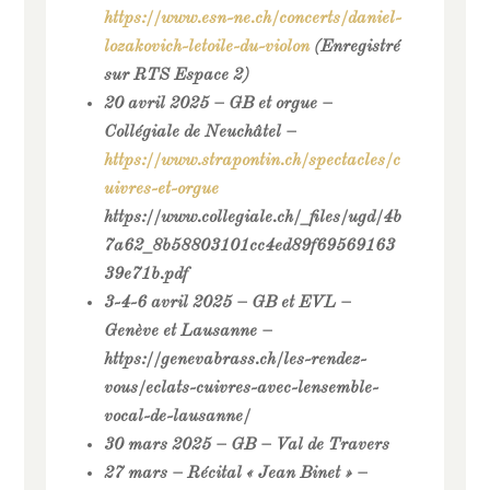
https://www.esn-ne.ch/concerts/daniel-
lozakovich-letoile-du-violon
(Enregistré
sur RTS Espace 2)
20 avril 2025 – GB et orgue –
Collégiale de Neuchâtel –
https://www.strapontin.ch/spectacles/c
uivres-et-orgue
https://www.collegiale.ch/_files/ugd/4b
7a62_8b58803101cc4ed89f69569163
39e71b.pdf
3-4-6 avril 2025 – GB et EVL –
Genève et Lausanne –
https://genevabrass.ch/les-rendez-
vous/eclats-cuivres-avec-lensemble-
vocal-de-lausanne/
30 mars 2025 – GB – Val de Travers
27 mars – Récital « Jean Binet » –