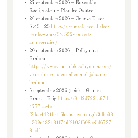
27 septembre 2026 – Ensemble
Röstigraben – Plan les Ouates
26 septembre 2026 – Geneva Brass
5×5=25
https://genevabrass.ch/les-
rendez-vous/5×525-concert-
anniversaire/
20 septembre 2026 – Polhymnia –
Brahms
https://www.ensemblepolhymnia.com/e
vents/un-requiem-allemand-johannes-
brahms
6 septembre 2026 (soir) – Geneva
Brass – Brig
https://9ed2d792-a97d-
4777-ae4e-
f2dae4421bc1.filesusr.com/ugd/3dbe98
_309c482181f74df9b03f608ec5d6727
8.pdf