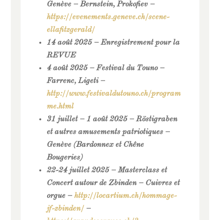
Genève – Bernstein, Prokofiev –
https://evenements.geneve.ch/scene-
ellafitzgerald/
14 août 2025 – Enregistrement pour la
REVUE
4 août 2025 – Festival du Touno –
Farrenc, Ligeti –
http://www.festivaldutouno.ch/program
me.html
31 juillet – 1 août 2025 – Röstigraben
et autres amusements patriotiques –
Genève (Bardonnex et Chêne
Bougeries)
22-24 juillet 2025 – Masterclass et
Concert autour de Zbinden – Cuivres et
orgue –
http://locartium.ch/hommage-
jf-zbinden/
–