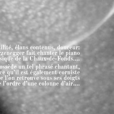
ilité, élans contenus, douceur:
zenegger fait chanter le piano
usique de la Chaux-de-Fonds….
possède un tel phrasé chantant,
ce qu’il est également corniste
e l’on retrouve sous ses doigts
 l’ordre d’une colonne d’air….