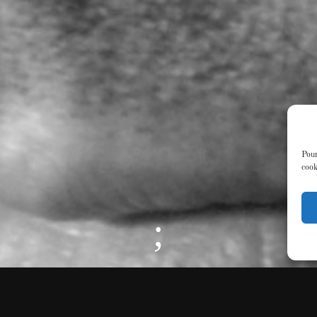
Pour
cook
;