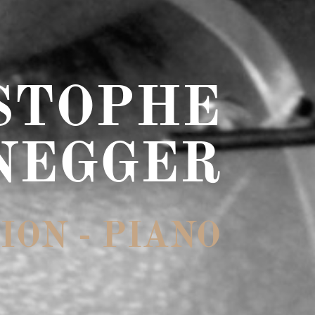
STOPHE
NEGGER
ION - PIANO