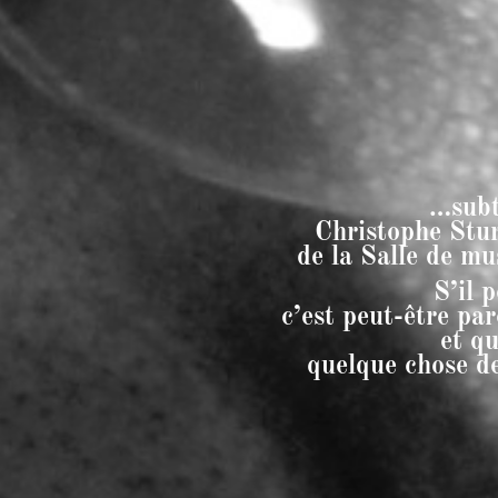
…subt
Christophe Stur
de la Salle de m
S’il 
c’est peut-être par
et qu
quelque chose de